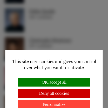
Didier Sandre
536
sociétaire
Christophe Montenez
537
sociétaire
This site uses cookies and gives you control
over what you want to activate
Jennifer Decker
539
sociétaire
OK, accept all
Deny all cookies
Anna Cervinka
540
sociétaire
Personnalize