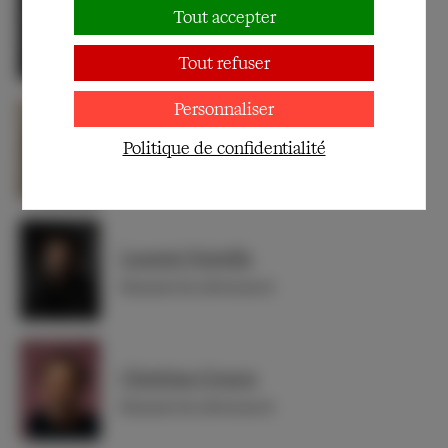
Céline Samie
Tout accepter
Jessica (en alternance)
Tout refuser
Personnaliser
Clotilde de Bayser
Politique de confidentialité
Portia
Laurent Natrella
Bassanio (en alternance)
Christian Gonon
Bassanio (en alternance)