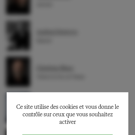
Antonio
Andrzej Seweryn
Shylock
Christian Blanc
Tubal et le Duc de Venise
Coraly Zahonero
Ce site utilise des cookies et vous donne le
Jessica (en alternance)
contrôle sur ceux que vous souhaitez
activer