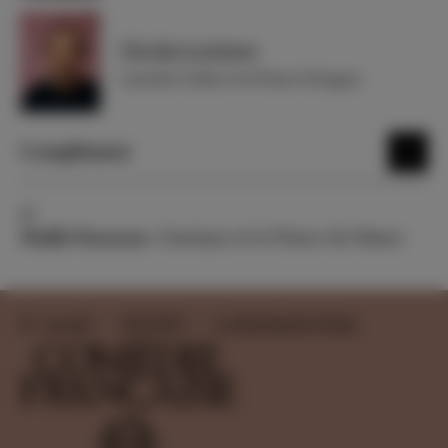
Nicolas Lormeau
Lancelot Gobbo et le Prince d'Aragon
Complément
et
Malik Faraoun :
Gratiano et le Prince du Maroc
Accueil
2001-2002
Le Marchand de Venise