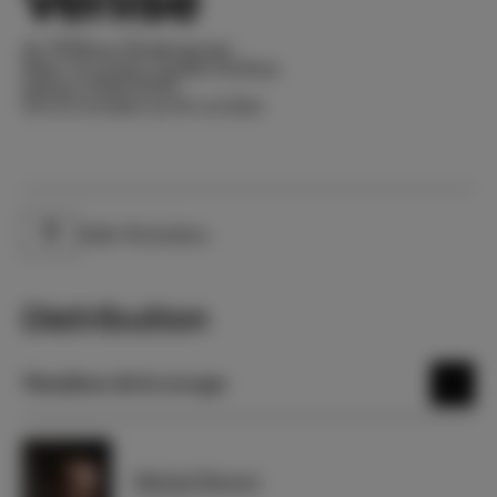
Venise
de William Shakespeare
Mise en scène Andrei Serban
Saison 2001-2002
Du 13 octobre au 14 octobre
Salle Richelieu
Lieu
Distribution
Membres de la troupe
Michel Favory